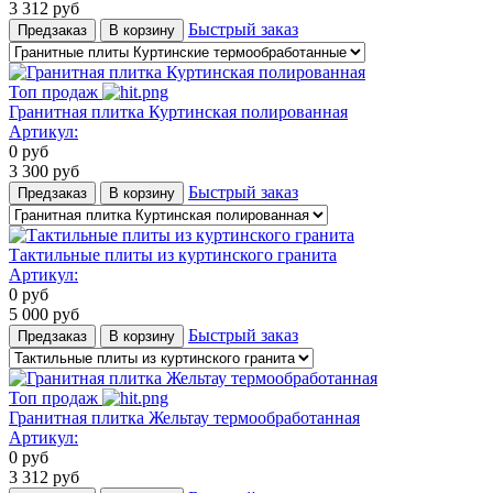
3 312
руб
Быстрый заказ
Предзаказ
В корзину
Топ продаж
Гранитная плитка Куртинская полированная
Артикул:
0
руб
3 300
руб
Быстрый заказ
Предзаказ
В корзину
Тактильные плиты из куртинского гранита
Артикул:
0
руб
5 000
руб
Быстрый заказ
Предзаказ
В корзину
Топ продаж
Гранитная плитка Жельтау термообработанная
Артикул:
0
руб
3 312
руб