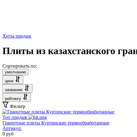
Хиты продаж
Плиты из казахстанского гра
Сортировать по:
умолчанию
цене
названию
рейтингу
Фильтр
Топ продаж
Гранитные плиты Куртинские термообработанные
Артикул:
0
руб