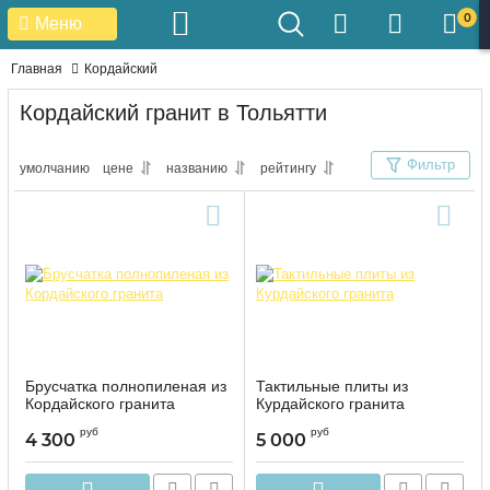
0
Меню
Главная
Кордайский
Кордайский гранит в Тольятти
Фильтр
умолчанию
цене
названию
рейтингу
Брусчатка полнопиленая из
Тактильные плиты из
Кордайского гранита
Курдайского гранита
руб
руб
4 300
5 000