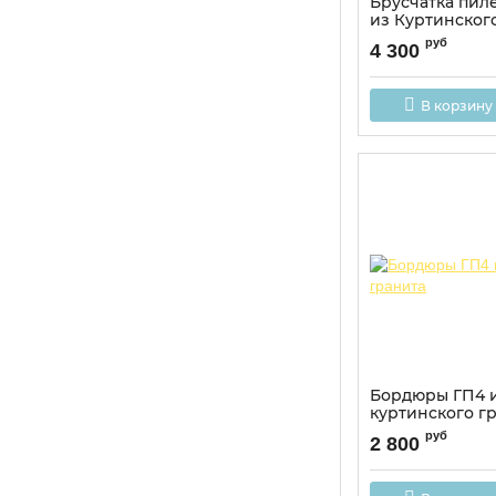
Брусчатка пил
из Куртинског
руб
4 300
В корзину
Бордюры ГП4 
куртинского г
руб
2 800