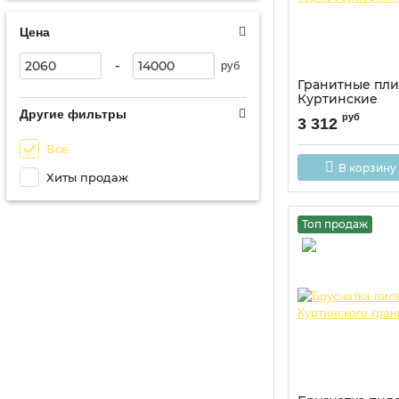
Цена
-
руб
Гранитные пл
Куртинские
термообработ
Другие фильтры
руб
3 312
Все
В корзину
Хиты продаж
Топ продаж