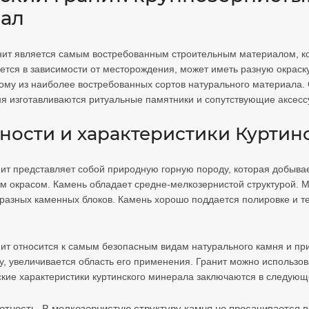
ал
ит является самым востребованным строительным материалом, ко
ется в зависимости от месторождения, может иметь разную окраск
ному из наиболее востребованных сортов натурального материала. 
ня изготавливаются ритуальные памятники и сопутствующие аксес
ности и характеристики Куртин
нит представляет собой природную горную породу, которая добыва
м окрасом. Камень обладает средне-мелкозернистой структурой. Мак
разных каменных блоков. Камень хорошо поддается полировке и те
нит относится к самым безопасным видам натурального камня и пр
у, увеличивается область его применения. Гранит можно использо
кие характеристики куртинского минерала заключаются в следующ
отность. В мелкозернистую структуру камня не просачивается в