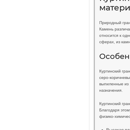
матери
Природный гран
Камень различа
относится к од
сферах, из кам
Особен
Куртинский гра
серо-коричневы
выпиленные из 
назначения.
Куртинский гра
Благодаря этом
физико-химичес
Высокая пл