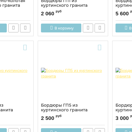
ено-колотая
Бордюры ГП1 из
Бордюр
о гранита
куртинского гранита
куртин
руб
2 060
5 600
В корзину
В
из
Бордюры ГП5 из
Бордюр
ранита
куртинского гранита
куртин
руб
2 500
3 000