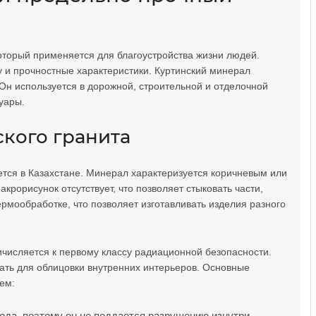
торый применяется для благоустройства жизни людей.
у и прочностные характеристики. Куртинский минерал
Он используется в дорожной, строительной и отделочной
суары.
ского гранита
ется в Казахстане. Минерал характеризуется коричневым или
рорисунок отсутствует, что позволяет стыковать части,
рмообработке, что позволяет изготавливать изделия разного
ичисляется к первому классу радиационной безопасности.
вать для облицовки внутренних интерьеров. Основные
ем:
ода, поэтому он не поддается разрушению изнутри.