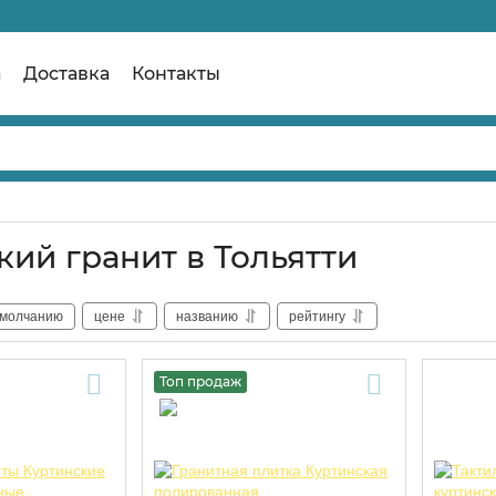
а
Доставка
Контакты
кий гранит в Тольятти
умолчанию
цене
названию
рейтингу
Топ продаж