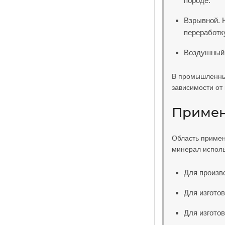
породе.
Взрывной. 
переработк
Воздушный 
В промышленных
зависимости от 
Примен
Область примен
минерал исполь
Для произв
Для изгото
Для изготов