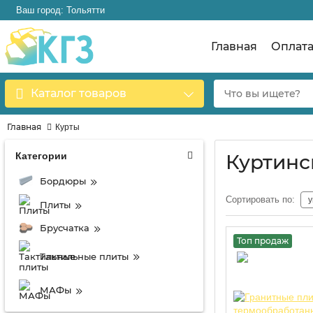
Ваш город: Тольятти
Главная
Оплат
Каталог товаров
Главная
Курты
Категории
Куртинс
Бордюры
Сортировать по:
Плиты
Брусчатка
Топ продаж
Тактильные плиты
МАФы