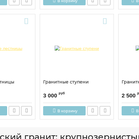
В корзину
В
стницы
Гранитные ступени
Гранит
руб
3 000
2 500
В корзину
В
ский гранит: крупнозернист