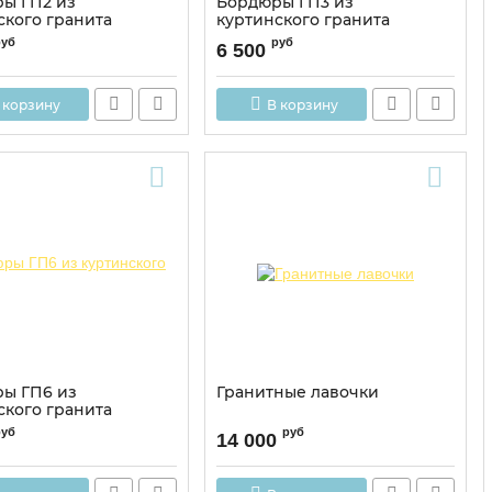
ы ГП2 из
Бордюры ГП3 из
ского гранита
куртинского гранита
руб
руб
6 500
 корзину
В корзину
ы ГП6 из
Гранитные лавочки
ского гранита
руб
руб
14 000