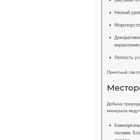
Низкий уро
Морозоусто
Декоративн
вкрапления
Легкость ух
Приятный светл
Местор
Добыча природн
минерала ведут
Камнерезны
пилами. Бл